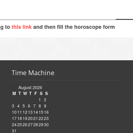
ng to
this link
and then fill the horoscope form
Time Machine
August 2026
M
T
W
T
F
S
S
1
2
3
4
5
6
7
8
9
10
11
12
13
14
15
16
17
18
19
20
21
22
23
24
25
26
27
28
29
30
31