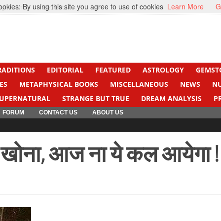
kies: By using this site you agree to use of cookies
Learn More
G
ight Cancer
Beti Beta
RADITIONS
EDITORIAL
FEATURED
ASTROLOGY
GEMST
ES
METAPHYSICAL BOOKS
MISCELLANEOUS
NEWS
N
UPERNATURAL
STRANGE BUT TRUE
DREAM ANALYSIS
P
FORUM
CONTACT US
ABOUT US
खोना, आज ना ये कल आयेगा !