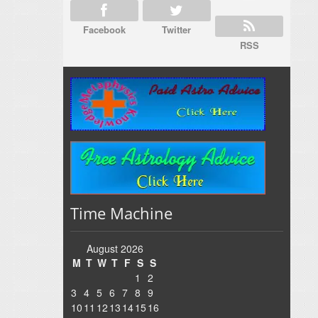
Facebook
Twitter
RSS
Time Machine
August 2026
M
T
W
T
F
S
S
1
2
3
4
5
6
7
8
9
10
11
12
13
14
15
16