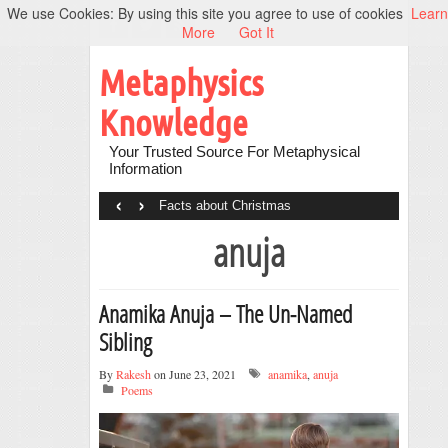
We use Cookies: By using this site you agree to use of cookies
Learn
More
Got It
Metaphysics
Knowledge
Your Trusted Source For Metaphysical
Information
‹
›
Facts about Christmas
anuja
Anamika Anuja – The Un-Named
Sibling
By
Rakesh
on June 23, 2021
anamika
,
anuja
Poems