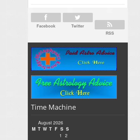
Facebook
Twitter
RSS
Time Machine
August 2026
M
T
W
T
F
S
S
1
2