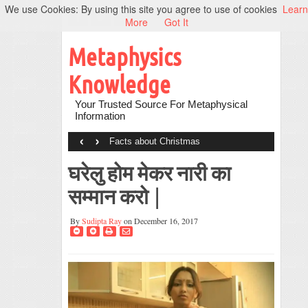
We use Cookies: By using this site you agree to use of cookies
Learn
More
Got It
Metaphysics
Knowledge
Your Trusted Source For Metaphysical
Information
‹
›
Facts about Christmas
घरेलु होम मेकर नारी का
सम्मान करो |
By
Sudipta Ray
on December 16, 2017